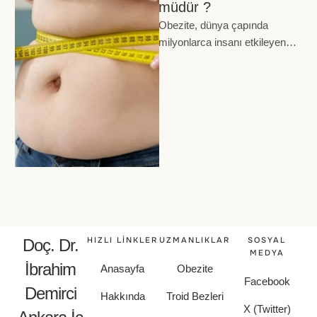
müdür ?
Obezite, dünya çapında
milyonlarca insanı etkileyen
kronik bir hastalıktır. Yaşam
tarzı değişiklikleri, diyet ve
egzersiz gibi yöntemler obezite
…
HIZLI LINKLER
UZMANLIKLAR
SOSYAL
Doç. Dr.
MEDYA
İbrahim
Anasayfa
Obezite
Facebook
Demirci
Hakkında
Troid Bezleri
X (Twitter)