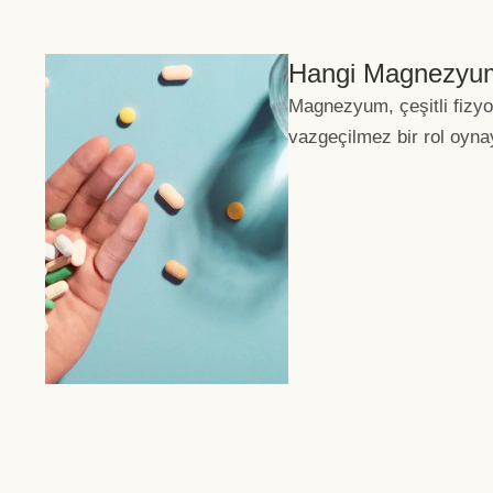
Hangi Magnezyum
Magnezyum, çeşitli fizyo
vazgeçilmez bir rol oynay
Özellikle enerji metaboli
enzimatik işlevler …