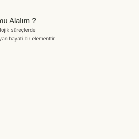
u Alalım ?
lojik süreçlerde
an hayati bir elementtir.
zmasına dahil olan