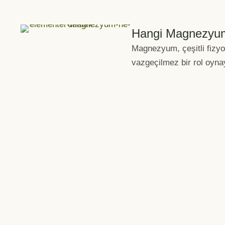
Hangi Magnezyum
Magnezyum, çeşitli fizyo
vazgeçilmez bir rol oynay
Özellikle enerji metaboli
enzimatik işlevler …