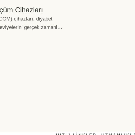
lçüm Cihazları
CGM) cihazları, diyabet
seviyelerini gerçek zamanlı
olanak tanıyan yenilikçi …
HIZLI LINKLER
UZMANLIKL