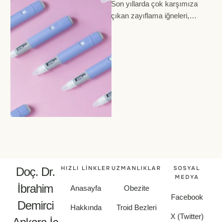
Son yıllarda çok karşımıza
çıkan zayıflama iğneleri,
günlük veya haftalık olarak
kullanılabilen, hastaların kendi
kendine enjekte edebileceği
şekilde …
HIZLI LINKLER
UZMANLIKLAR
SOSYAL
Doç. Dr.
MEDYA
İbrahim
Anasayfa
Obezite
Facebook
Demirci
Hakkında
Troid Bezleri
X (Twitter)