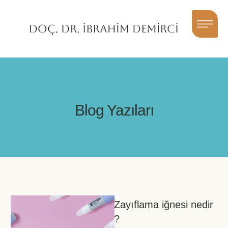
Blog Yazıları
Zayıflama iğnesi nedir
?